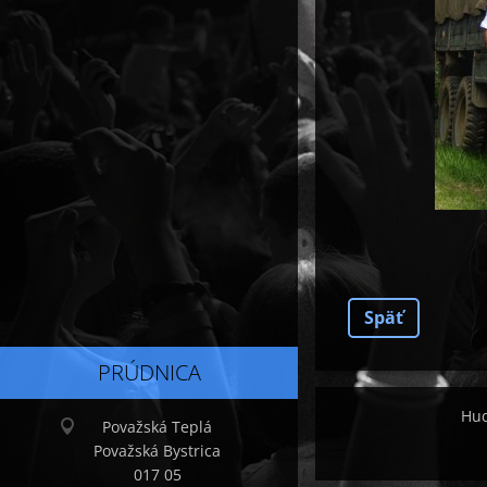
Späť
PRÚDNICA
Hud
Považská Teplá
Považská Bystrica
017 05