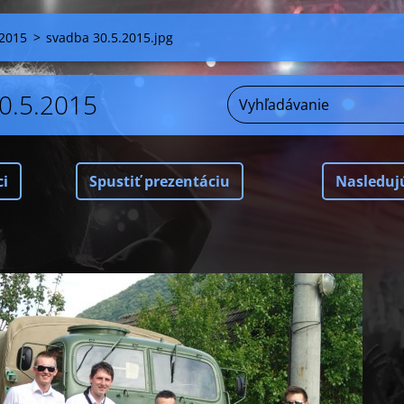
2015
>
svadba 30.5.2015.jpg
0.5.2015
ci
Spustiť prezentáciu
Nasleduj