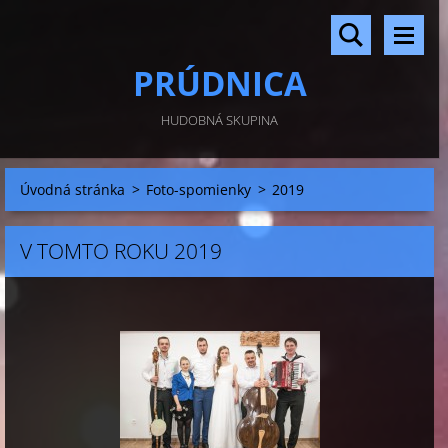
PRÚDNICA
HUDOBNÁ SKUPINA
Úvodná stránka
>
Foto-spomienky
>
2019
V TOMTO ROKU 2019