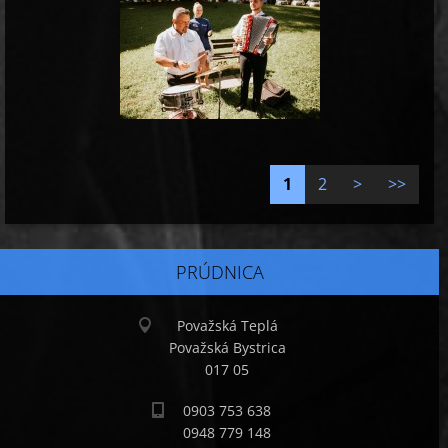
1
2
>
>>
PRÚDNICA
Považská Teplá
Považská Bystrica
017 05
0903 753 638
0948 779 148