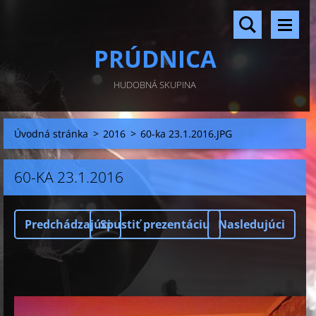
PRÚDNICA
HUDOBNÁ SKUPINA
Úvodná stránka
>
2016
>
60-ka 23.1.2016.JPG
60-KA 23.1.2016
Predchádzajúci
Spustiť prezentáciu
Nasledujúci