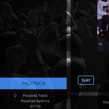
Späť
PRÚDNICA
Považská Teplá
Považská Bystrica
Hud
017 05