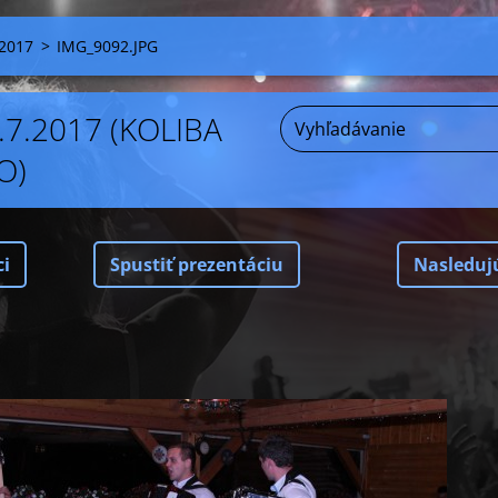
2017
>
IMG_9092.JPG
.7.2017 (KOLIBA
O)
ci
Spustiť prezentáciu
Nasleduj