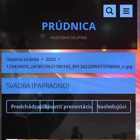
PRÚDNICA
HUDOBNÁ SKUPINA
Úvodná stránka
>
2020
>
123439030_2418579621780165_8913622095973708856_n.jpg
SVADBA (PAPRADNO)
Predchádzajúci
Spustiť prezentáciu
Nasledujúci