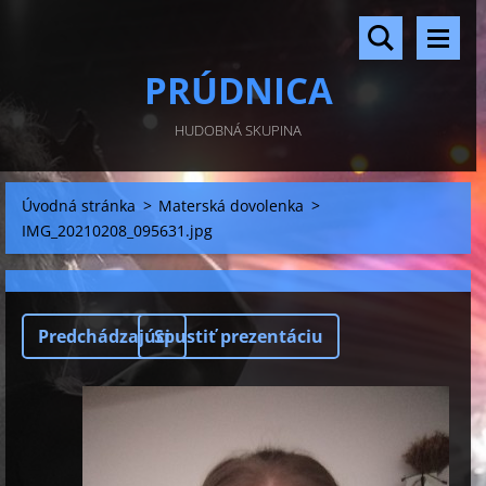
PRÚDNICA
HUDOBNÁ SKUPINA
Úvodná stránka
>
Materská dovolenka
>
IMG_20210208_095631.jpg
Predchádzajúci
Spustiť prezentáciu